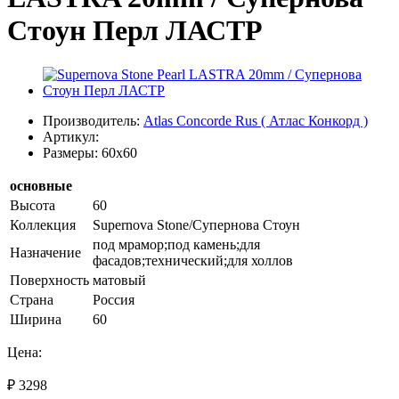
Стоун Перл ЛАСТР
Производитель:
Atlas Concorde Rus ( Атлас Конкорд )
Артикул:
Размеры: 60x60
основные
Высота
60
Коллекция
Supernova Stone/Супернова Стоун
под мрамор;под камень;для
Назначение
фасадов;технический;для холлов
Поверхность
матовый
Страна
Россия
Ширина
60
Цена:
₽ 3298