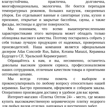
влагоустойчива, практична, долговечна, 
многофункциональна, экологична. Не боится перепадов 
температурных режимов, больших нагрузок, ежедневных 
уборок. Ею отделывают ванные и санитарные узлы, кухни и 
прихожие, открытые и закрытые бассейны, сауны, а также 
фасады, лестницы и другие поверхности.
Мы понимаем, что всеми вышеперечисленными 
характеристиками этого материала может обладать только 
облицовка высокого качества. Поэтому постарались собрать у 
себя только лучшую продукцию от надежных, проверенных 
производителей. Наша компания является официальным 
дилером Atlas Concorde Rus, Italon, Kerama Marazzi, Керамика 
Будущего CF, Уральский Керамогранит.
Обращайтесь к нам, и вы, несомненно, останетесь 
довольны высоким уровнем сервиса, профессионализмом 
наших сотрудников, отличным качеством товара и приятными 
оптовыми ценами. 
Мы всегда готовы помочь с выбором и 
проконсультировать по любому вопросу относительно нашей 
керамики. Быстро принимаем, оформляем и собираем заказы. 
Оперативно производим доставку в удобное для вас время.
Интернет-магазин «Плитка Оптом 24» - место, где можно 
купить высококачественную керамическую плитку недорого 
для любых видов отделки, наружных и внутренних работ. 