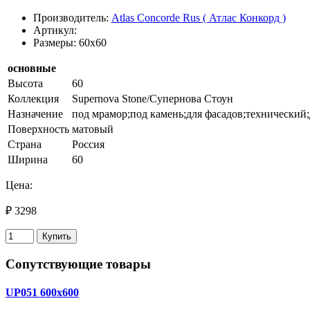
Производитель:
Atlas Concorde Rus ( Атлас Конкорд )
Артикул:
Размеры: 60x60
основные
Высота
60
Коллекция
Supernova Stone/Супернова Стоун
Назначение
под мрамор;под камень;для фасадов;технический;
Поверхность
матовый
Страна
Россия
Ширина
60
Цена:
₽ 3298
Купить
Сопутствующие товары
UP051 600х600