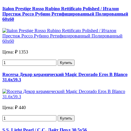
Italon Prestige Rosso Rubino Rettificato Polished / Италон
Престиж Россо Рубино Ретифицированный Полированный
60х60
Цена:
₽ 1353
Купить
Rocersa Декор керамический Magic Decorado Eros B Blanco
31.6х59.3
Цена:
₽ 440
Купить
S.S. Light Pearl / С.С. Лайт Перл 30.5х56