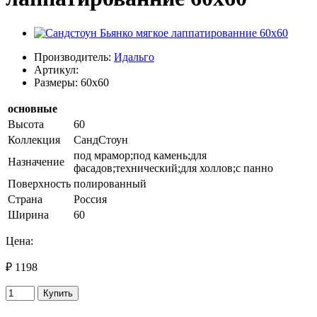
Производитель:
Идальго
Артикул:
Размеры: 60x60
основные
Высота
60
Коллекция
СандСтоун
под мрамор;под камень;для
Назначение
фасадов;технический;для холлов;с панно
Поверхность
полированный
Страна
Россия
Ширина
60
Цена:
₽ 1198
Купить