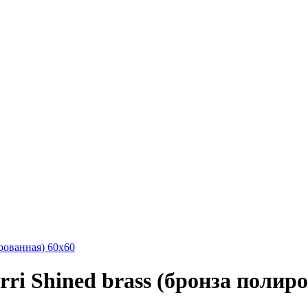
ированная) 60х60
ri Shined brass (бронза полир