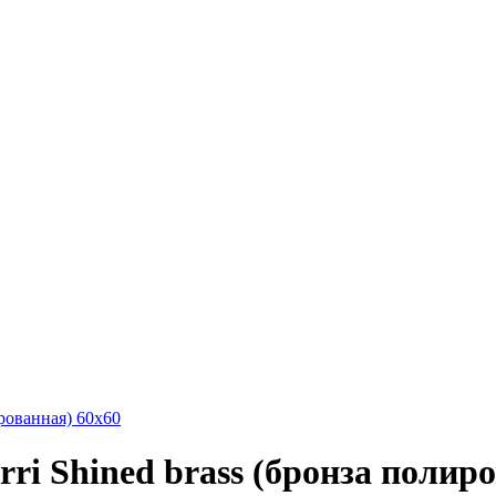
ированная) 60х60
ri Shined brass (бронза полир