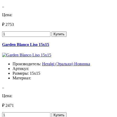
..
Цена:
₽ 2753
Купить
Garden Blanco Liso 15х15
Производитель:
Heralgi (Эральхи) Новинка
Артикул:
Размеры: 15x15
Материал:
..
Цена:
₽ 2471
Купить