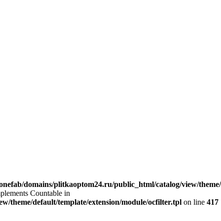
onefab/domains/plitkaoptom24.ru/public_html/catalog/view/theme/de
implements Countable in
w/theme/default/template/extension/module/ocfilter.tpl
on line
417