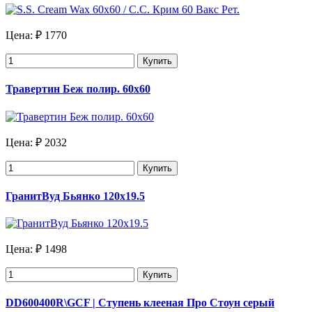
Цена:
₽ 1770
Купить
Травертин Беж полир. 60х60
Цена:
₽ 2032
Купить
ГранитВуд Бьянко 120х19.5
Цена:
₽ 1498
Купить
DD600400R\GCF | Ступень клееная Про Стоун серый