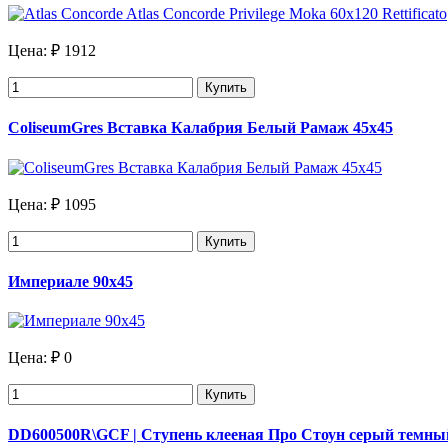
Цена:
₽ 1912
Купить
ColiseumGres Вставка Калабрия Белый Рамаж 45х45
Цена:
₽ 1095
Купить
Империале 90х45
Цена:
₽ 0
Купить
DD600500R\GCF | Ступень клееная Про Стоун серый темны