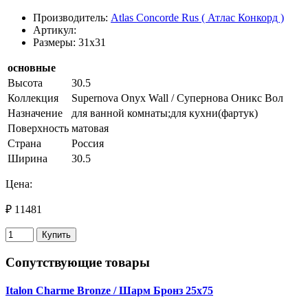
Производитель:
Atlas Concorde Rus ( Атлас Конкорд )
Артикул:
Размеры: 31x31
основные
Высота
30.5
Коллекция
Supernova Onyx Wall / Супернова Оникс Вол
Назначение
для ванной комнаты;для кухни(фартук)
Поверхность
матовая
Страна
Россия
Ширина
30.5
Цена:
₽ 11481
Купить
Сопутствующие товары
Italon Charme Bronze / Шарм Бронз 25х75