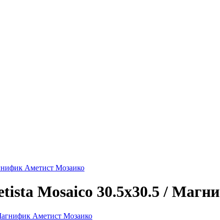
Магнифик Аметист Мозаико
etista Mosaico 30.5х30.5 / Ма